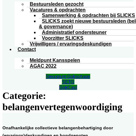
Bestuursleden gezocht
Vacatures & opdrachten
Samenwerking & opdrachten bij SLICKS
SLICKS zoekt nieuwe bestuursleden (bel
& governance)
Administratief ondersteuner
Voorzitter SLICKS
Vrijwilligers / ervaringsdeskundigen
Contact
Meldpunt Kansspelen
AGAC 2022
Steunpunt Gokschade
SETG
GokCast
Categorie:
belangenvertegenwoordiging
Onafhankelijke collectieve belangenbehartiging door
(ervarings)deskundigen en bondgenoten.