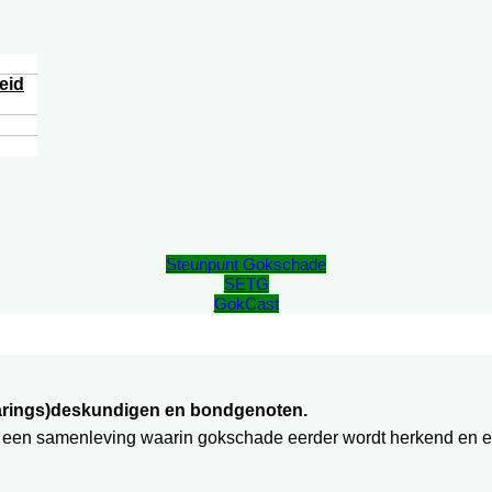
eid
Steunpunt Gokschade
SETG
GokCast
varings)deskundigen en bondgenoten.
een samenleving waarin gokschade eerder wordt herkend en eff