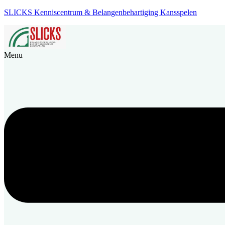
SLICKS Kenniscentrum & Belangenbehartiging Kansspelen
Menu